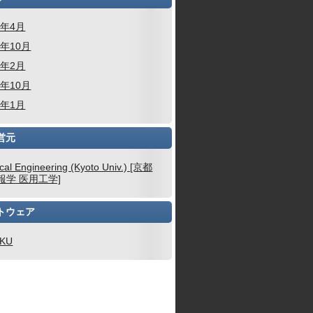
6年4月
5年10月
4年2月
3年10月
3年1月
営元
cal Engineering (Kyoto Univ.) [京都
報学 医用工学]
トウェア
AKU