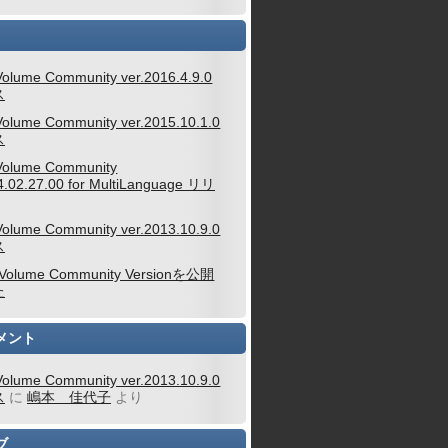
Volume Community ver.2016.4.9.0
ス
Volume Community ver.2015.10.1.0
ス
Volume Community
4.02.27.00 for MultiLanguage リリ
Volume Community ver.2013.10.9.0
ス
 Volume Community Versionを公開
た
メント
Volume Community ver.2013.10.9.0
ス
に
嶋本 佳代子
より
ブ