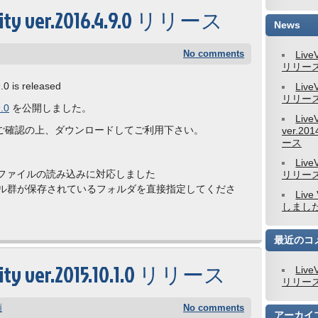
nity ver.2016.4.9.0 リリース
News
No comments
Live
リリー
0 is released
Live
リリー
.0
を公開しました。
Live
ご確認の上、ダウンロードしてご利用下さい。
ver.201
ース
Live
COMファイルの読み込みに対応しました
リリー
ァイル群が保存されているフォルダを直接指定してくださ
Live
しまし
最近のコ
ity ver.2015.10.1.0 リリース
Live
リリー
類
No comments
アーカイ