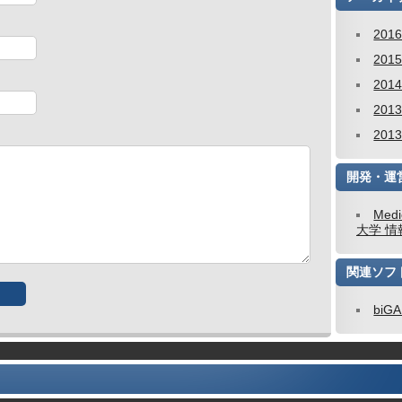
201
201
201
201
201
開発・運
Medi
大学 情
関連ソフ
biG