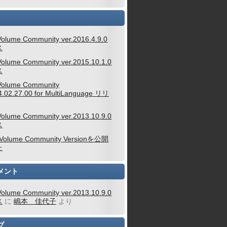
Volume Community ver.2016.4.9.0
ス
Volume Community ver.2015.10.1.0
ス
Volume Community
4.02.27.00 for MultiLanguage リリ
Volume Community ver.2013.10.9.0
ス
 Volume Community Versionを公開
た
メント
Volume Community ver.2013.10.9.0
ス
に
嶋本 佳代子
より
ブ