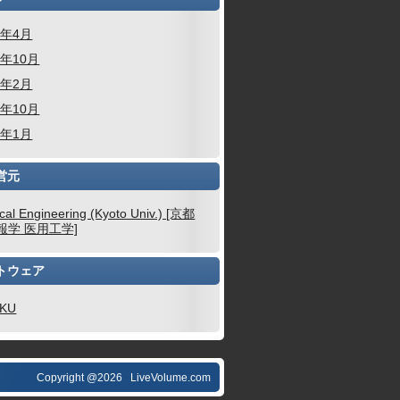
6年4月
5年10月
4年2月
3年10月
3年1月
営元
cal Engineering (Kyoto Univ.) [京都
報学 医用工学]
トウェア
AKU
Copyright @2026 LiveVolume.com