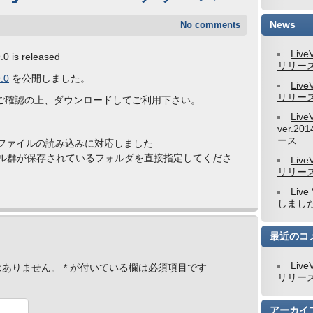
News
No comments
Live
0 is released
リリー
.0
を公開しました。
Live
リリー
ご確認の上、ダウンロードしてご利用下さい。
Live
ver.201
ース
COMファイルの読み込みに対応しました
ァイル群が保存されているフォルダを直接指定してくださ
Live
リリー
Live
しまし
最近のコ
Live
はありません。
*
が付いている欄は必須項目です
リリー
アーカイ