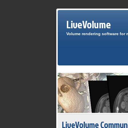
LiveVolume
Volume rendering software for 
LiveVolume Commu