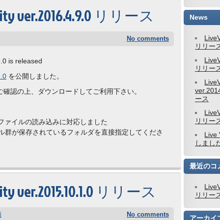
nity ver.2016.4.9.0 リリース
News
Live
No comments
リリー
Live
0 is released
リリー
.0
を公開しました。
Live
ver.201
ご確認の上、ダウンロードしてご利用下さい。
ース
Live
リリー
COMファイルの読み込みに対応しました
ァイル群が保存されているフォルダを直接指定してくださ
Live
しまし
最近のコ
ity ver.2015.10.1.0 リリース
Live
リリー
類
No comments
アーカイ