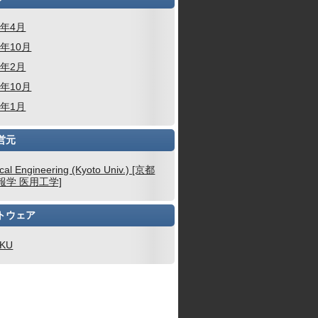
6年4月
5年10月
4年2月
3年10月
3年1月
営元
cal Engineering (Kyoto Univ.) [京都
報学 医用工学]
トウェア
AKU