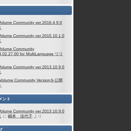
Volume Community ver.2016.4.9.0
ス
Volume Community ver.2015.10.1.0
ス
Volume Community
4.02.27.00 for MultiLanguage リリ
Volume Community ver.2013.10.9.0
ス
 Volume Community Versionを公開
た
メント
Volume Community ver.2013.10.9.0
ス
に
嶋本 佳代子
より
ブ